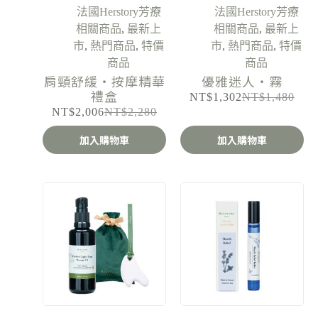
法國Herstory芳療
法國Herstory芳療
相關商品
,
最新上
相關商品
,
最新上
市
,
熱門商品
,
特價
市
,
熱門商品
,
特價
商品
商品
肩頸舒緩・按摩精華
優雅迷人・霧
禮盒
NT$
1,302
NT$
1,480
NT$
2,006
NT$
2,280
加入購物車
加入購物車