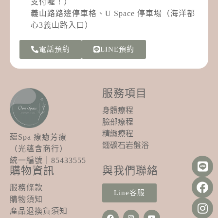
支付喔！）
義山路路邊停車格、U Space 停車場（海洋都
心3義山路入口）
電話預約
LINE預約
服務項目
身體療程
臉部療程
精緻療程
蘊Spa 療癒芳療
鐳礦石岩盤浴
（光蘊含商行）
統一編號｜85433555
購物資訊
與我們聯絡
服務條款
Line客服
購物須知
產品退換貨須知