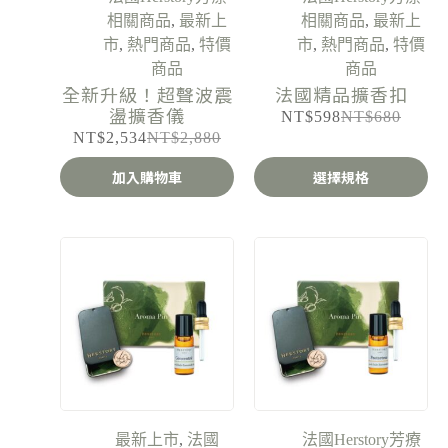
相關商品
,
最新上
相關商品
,
最新上
市
,
熱門商品
,
特價
市
,
熱門商品
,
特價
商品
商品
全新升級！超聲波震
法國精品擴香扣
盪擴香儀
NT$
598
NT$
680
NT$
2,534
NT$
2,880
加入購物車
選擇規格
最新上市
,
法國
法國Herstory芳療