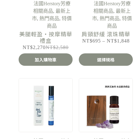
法國Herstory芳療
法國Herstory芳療
相關商品
,
最新上
相關商品
,
最新上
市
,
熱門商品
,
特價
市
,
熱門商品
,
特價
商品
商品
美腿輕盈・按摩精華
肩頸舒緩 滾珠精華
禮盒
NT$
695
–
NT$
1,848
NT$
2,270
NT$
2,580
加入購物車
選擇規格