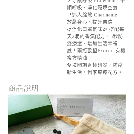
📍守護呼吸 Protecteur | 平
順呼吸、淨化環境空氣
📍迷人綻放 Charmante |
放鬆身心、提升自信
🌿淨化口罩氣味🌿 搭配每
天2滴的香氣配方，5秒防
疫療癒、增加生活幸福
感！兩瓶歐盟Ecocert 有機
複方精油
💎法國調香師研發，防疫
新生活，獨家療癒配方，
商品說明