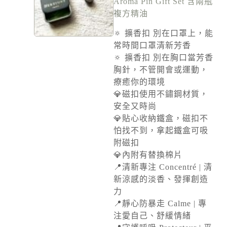
Aroma Pin Gift Set 含兩瓶
r
n
複方精油
a
t
🔅 擴香扣 別在口罩上，能
i
常時間口罩清新芳香
v
🔅 擴香扣 別在胸口當芳香
e
:
胸針，不管開會或運動，
療癒你的環境
💎磁扣使用不鏽鋼材質，
安全又時尚
💎貼心收納鐵盒，磁扣不
怕找不到，拿起鐵盒可吸
附磁扣
💎內附有替換棉片
📍清新專注 Concentré | 清
新涼感的淡香、發揮創造
力
📍靜心防暴走 Calme | 專
注愛自己、舒緩情緒