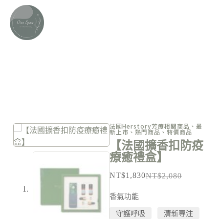
芳療產品
法國Herstory芳療相關商品
、
最
新上市
、
熱門商品
、
特價商品
【法國擴香扣防疫
療癒禮盒】
NT$
1,830
NT$
2,080
香氣功能
守護呼吸
清新專注