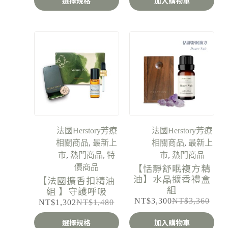
選擇規格
加入購物車
法國Herstory芳療
法國Herstory芳療
相關商品
,
最新上
相關商品
,
最新上
市
,
熱門商品
,
特
市
,
熱門商品
【恬靜舒眠複方精
價商品
油】水晶擴香禮盒
【法國擴香扣精油
組
組 】守護呼吸
NT$
3,300
NT$
3,360
NT$
1,302
NT$
1,480
選擇規格
加入購物車