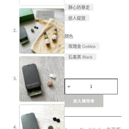
靜心防暴走
迷人綻放
顏色
玫瑰金 Golden
石墨黑 Black
加入購物車
A
l
t
e